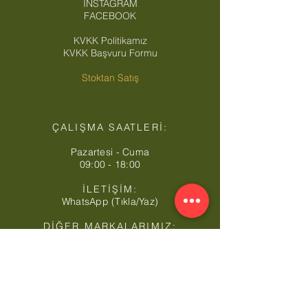
INSTAGRAM
FACEBOOK
KVKK Politikamız
KVKK Başvuru Formu
Stoktan Satış
ÇALIŞMA SAATLERİ:
Pazartesi - Cuma
09:00 - 18:00
İLETİŞİM:
WhatsApp (Tıkla/Yaz)
DİĞER MARKALARIMIZ:
MarmaraKoli.com
KoliSanayi.com
KoliKutuOfset.com
KoliFabrika.com
KartonKosebent.com