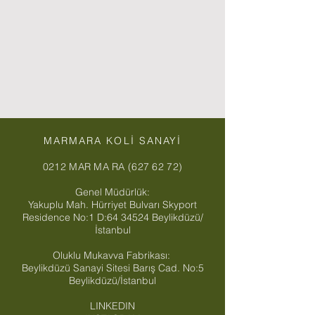
MARMARA KOLİ SANAYİ
0212 MAR MA RA (627 62 72)
Genel Müdürlük:
Yakuplu Mah. Hürriyet Bulvarı Skyport
Residence No:1 D:
64 34524
Beylikdüzü/
İstanbul
Oluklu Mukavva Fabrikası:
Beylikdüzü Sanayi Sitesi Barış Cad. No:5
Beylikdüzü/İstanbul
LINKEDIN