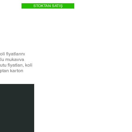
STOKTAN SATIŞ
i fiyatlarını
uklu mukavva
tu fiyatları, koli
Toptan karton