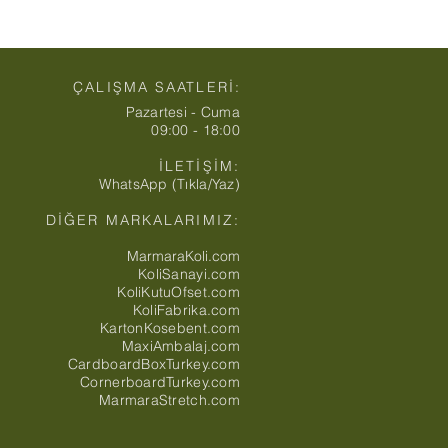
ÇALIŞMA SAATLERİ:
Pazartesi - Cuma
09:00 - 18:00
İLETİŞİM:
WhatsApp (Tıkla/Yaz)
DİĞER MARKALARIMIZ:
MarmaraKoli.com
KoliSanayi.com
KoliKutuOfset.com
KoliFabrika.com
KartonKosebent.com
MaxiAmbalaj.com
CardboardBoxTurkey.com
CornerboardTurkey.com
MarmaraStretch.com