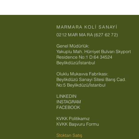
MARMARA KOLİ SANAYİ
0212 MAR MA RA (627 62 72)
Genel Müdürlük:
Yakuplu Mah. Hürriyet Bulvarı Skyport
Residence No:1 D:64 34524
Beylikdüzü/İstanbul
Oluklu Mukavva Fabrikası:
Beylikdüzü Sanayi Sitesi Barış Cad.
No:5 Beylikdüzü/İstanbul
LINKEDIN
INSTAGRAM
FACEBOOK
KVKK Politikamız
KVKK Başvuru Formu
Stoktan Satış