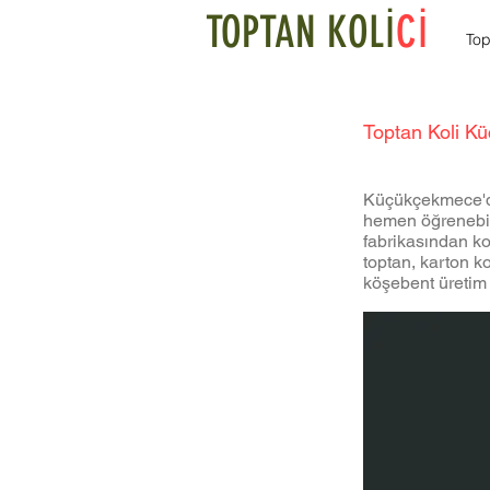
TOPTAN KOLİ
Cİ
Top
Toptan Koli K
Küçükçekmece'de t
hemen öğrenebili
fabrikasından koli
toptan, karton ko
köşebent üretim 