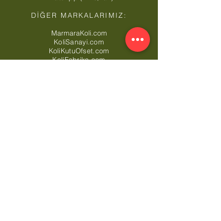
DİĞER MARKALARIMIZ:
MarmaraKoli.com
KoliSanayi.com
KoliKutuOfset.com
KoliFabrika.com
KartonKosebent.com
MaxiAmbalaj.com
CardboardBoxTurkey.com
CornerboardTurkey.com
MarmaraStretch.com
Ücretsiz Nakliye Bölgelerimiz*: Toptan Koli
Arnavutköy,
Toptan Koli Ataşehir,
Toptan Koli
Avcılar,
Toptan Koli Bağcılar,
Toptan Koli
Bahçelievler,
Toptan Koli Bakırköy,
Toptan Koli
Başakşehir,
Toptan Koli Bayrampaşa,
Toptan
Koli Beşiktaş,
Toptan Koli Beykoz,
Toptan Koli
Beylikdüzü,
Toptan Koli Beyoğlu,
Toptan Koli
Büyükçekmece,
Toptan Koli Çatalca,
Toptan
Koli Çekmeköy,
Toptan Koli Esenler,
Toptan Koli