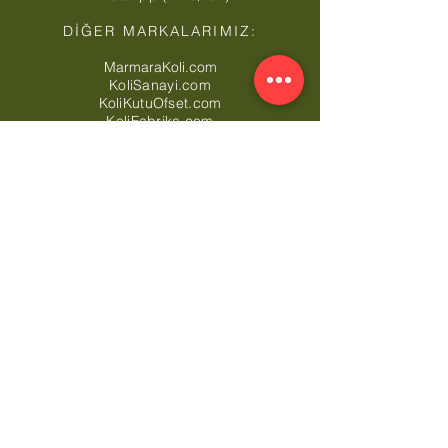
DİĞER MARKALARIMIZ:
MarmaraKoli.com
KoliSanayi.com
KoliKutuOfset.com
KoliFabrika.com
KartonKosebent.com
MaxiAmbalaj.com
CardboardBoxTurkey.com
CornerboardTurkey.com
MarmaraStretch.com
Ücretsiz Nakliye Bölgelerimiz*: Toptan Koli
Arnavutköy,
Toptan Koli Ataşehir,
Toptan Koli
Avcılar,
Toptan Koli Bağcılar,
Toptan Koli
Bahçelievler,
Toptan Koli Bakırköy,
Toptan Koli
Başakşehir,
Toptan Koli Bayrampaşa,
Toptan
Koli Beşiktaş,
Toptan Koli Beykoz,
Toptan Koli
Beylikdüzü,
Toptan Koli Beyoğlu,
Toptan Koli
Büyükçekmece,
Toptan Koli Çatalca,
Toptan
Koli Çekmeköy,
Toptan Koli Esenler,
Toptan Koli