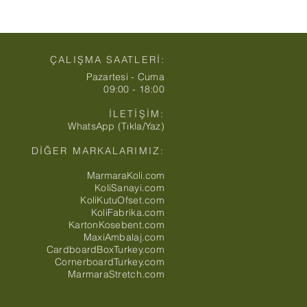
ÇALIŞMA SAATLERİ:
Pazartesi - Cuma
09:00 - 18:00
İLETİŞİM:
WhatsApp (Tıkla/Yaz)
DİĞER MARKALARIMIZ:
MarmaraKoli.com
KoliSanayi.com
KoliKutuOfset.com
KoliFabrika.com
KartonKosebent.com
MaxiAmbalaj.com
CardboardBoxTurkey.com
CornerboardTurkey.com
MarmaraStretch.com