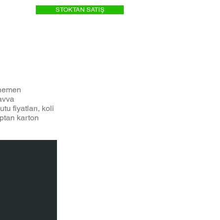
STOKTAN SATIŞ
ı hemen
kavva
tu fiyatları, koli
Toptan karton