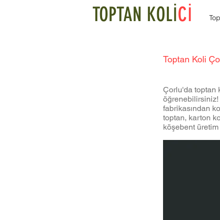
TOPTAN KOLİ
Cİ
Top
Toptan Koli Ço
Çorlu'da toptan k
öğrenebilirsiniz!
fabrikasından koli
toptan, karton ko
köşebent üretim 