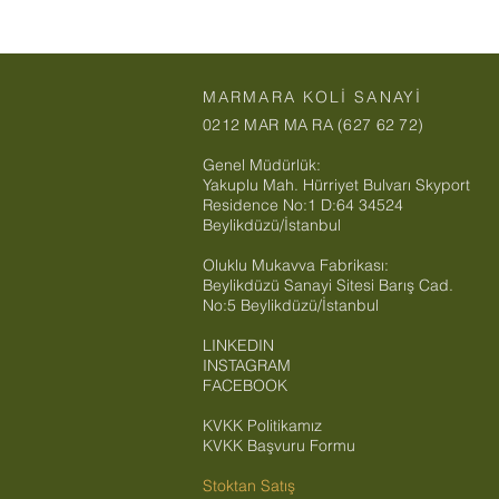
MARMARA KOLİ SANAYİ
0212 MAR MA RA (627 62 72)
Genel Müdürlük:
Yakuplu Mah. Hürriyet Bulvarı Skyport
Residence No:1 D:64 34524
Beylikdüzü/İstanbul
Oluklu Mukavva Fabrikası:
Beylikdüzü Sanayi Sitesi Barış Cad.
No:5 Beylikdüzü/İstanbul
LINKEDIN
INSTAGRAM
FACEBOOK
KVKK Politikamız
KVKK Başvuru Formu
Stoktan Satış