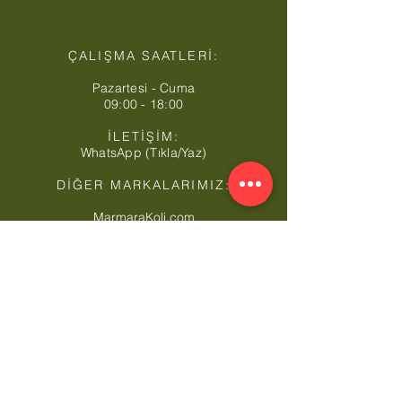
ÇALIŞMA SAATLERİ:
Pazartesi - Cuma
09:00 - 18:00
İLETİŞİM:
WhatsApp (Tıkla/Yaz)
DİĞER MARKALARIMIZ:
MarmaraKoli.com
KoliSanayi.com
KoliKutuOfset.com
KoliFabrika.com
KartonKosebent.com
MaxiAmbalaj.com
CardboardBoxTurkey.com
CornerboardTurkey.com
MarmaraStretch.com