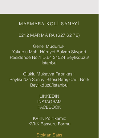
MARMARA KOLİ SANAYİ
0212 MAR MA RA (627 62 72)
Genel Müdürlük:
Yakuplu Mah. Hürriyet Bulvarı Skyport
Residence No:1 D:
64 34524
Beylikdüzü/
İstanbul
Oluklu Mukavva Fabrikası:
Beylikdüzü Sanayi Sitesi Barış Cad. No:5
Beylikdüzü/İstanbul
LINKEDIN
INSTAGRAM
FACEBOOK
KVKK Politikamız
KVKK Başvuru Formu
Stoktan Satış