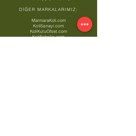
DİĞER MARKALARIMIZ:
MarmaraKoli.com
KoliSanayi.com
KoliKutuOfset.com
KoliFabrika.com
KartonKosebent.com
MaxiAmbalaj.com
CardboardBoxTurkey.com
CornerboardTurkey.com
MarmaraStretch.com
Ücretsiz Nakliye Bölgelerimiz*: Toptan Koli
Arnavutköy,
Toptan Koli Ataşehir,
Toptan Koli
Avcılar,
Toptan Koli Bağcılar,
Toptan Koli
Bahçelievler,
Toptan Koli Bakırköy,
Toptan Koli
Başakşehir,
Toptan Koli Bayrampaşa,
Toptan
Koli Beşiktaş,
Toptan Koli Beykoz,
Toptan Koli
Beylikdüzü,
Toptan Koli Beyoğlu,
Toptan Koli
Büyükçekmece,
Toptan Koli Çatalca,
Toptan
Koli Çekmeköy,
Toptan Koli Esenler,
Toptan Koli